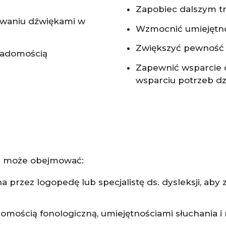
Zapobiec dalszym tr
owaniu dźwiękami w
Wzmocnić umiejętno
Zwiększyć pewność s
wiadomością
Zapewnić wsparcie dl
wsparciu potrzeb dz
sji może obejmować:
a przez logopedę lub specjalistę ds. dysleksji, ab
domością fonologiczną, umiejętnościami słuchania i