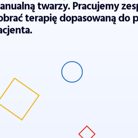
anualną twarzy. Pracujemy zes
obrać terapię dopasowaną do 
acjenta.