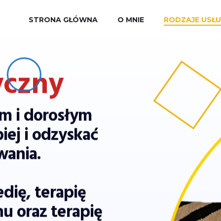
STRONA GŁÓWNA
O MNIE
RODZAJE USŁ
yczny
m i dorosłym
ej i odzyskać
wania.
dię, terapię
u oraz terapię