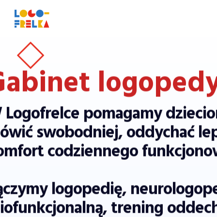
Gabinet logoped
 Logofrelce pomagamy dziecio
ówić swobodniej, oddychać lepi
omfort codziennego funkcjono
ączymy logopedię, neurologope
iofunkcjonalną, trening oddech