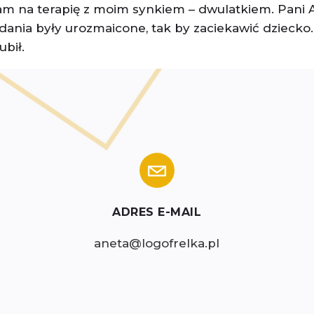
łam na terapię z moim synkiem – dwulatkiem. Pani 
ania były urozmaicone, tak by zaciekawić dziecko. P
ubił.
ADRES E-MAIL
aneta@logofrelka.pl