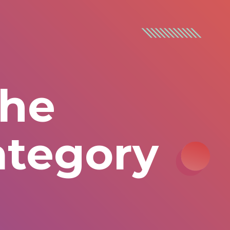
the
ategory