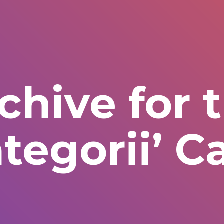
chive for 
ategorii’ C