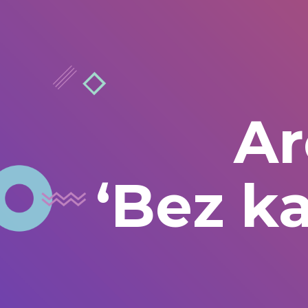
Ar
‘Bez k