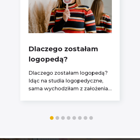
Dlaczego zostałam
logopedą?
Dlaczego zostałam logopedą?
Idąc na studia logopedyczne,
sama wychodziłam z założenia,
że logopeda to osoba, która
wywołuje lub usprawnia
realizację