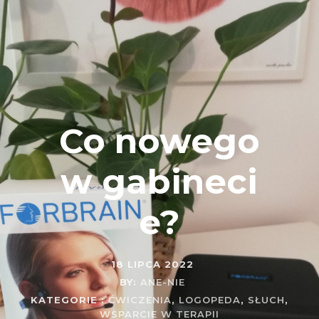
Co nowego
w gabineci
e?
18 LIPCA 2022
BY:
ANE-NIE
KATEGORIE :
ĆWICZENIA
,
LOGOPEDA
,
SŁUCH
,
WSPARCIE W TERAPII